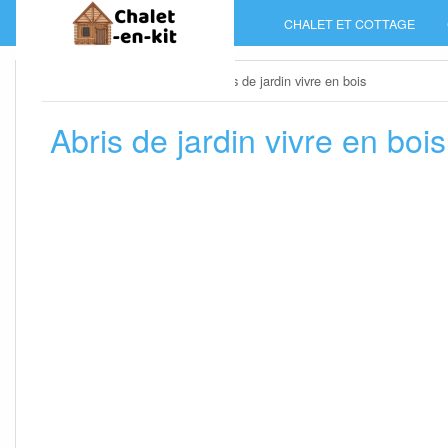
Skip
CHALET ET COTTAGE
to
content
Home
»
Chalet et cottage
»
Abris de jardin vivre en bois
Abris de jardin vivre en bois