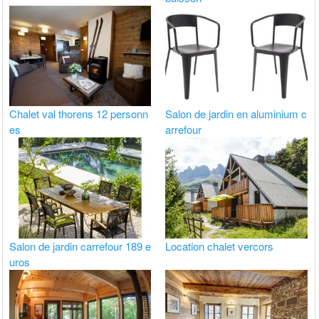
Chalet val thorens 12 personn
Salon de jardin en aluminium c
es
arrefour
Salon de jardin carrefour 189 e
Location chalet vercors
uros