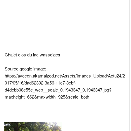
Chalet clos du lac wasseiges
Source google image:
https://avecdn.akamaized.net/Assets/Images_Upload/Actu24/2
017/05/16/dad62302-3a56-11e7-8cbf-
d4debb08e55e_web__scale_0.1943347_0.1943347.jpg?
maxheight=662&maxwidth=925&scale=both