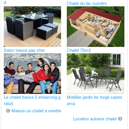
d
Chalet du lac numéro
Salon tresse pas cher
Chalet 70m2
Le chalet france 2 streaming g
Mobilier jardin fer forgé castor
ratuit
ama
Navigation
Maison ou chalet a vendre
de
Location autrans chalet
l’article