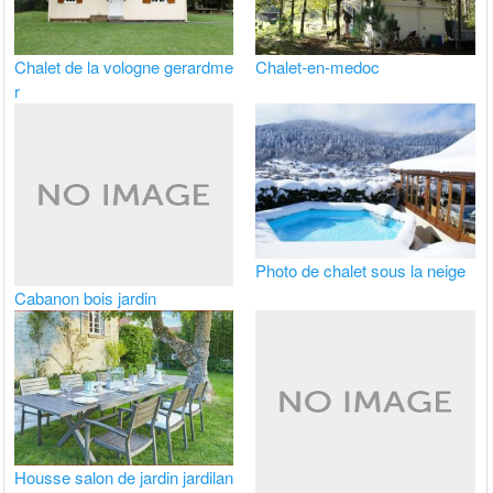
Chalet de la vologne gerardme
Chalet-en-medoc
r
Photo de chalet sous la neige
Cabanon bois jardin
Housse salon de jardin jardilan