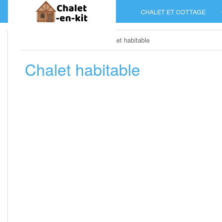
Skip
CHALET ET COTTAGE
to
content
Home
»
Chalet et cottage
»
Chalet habitable
Chalet habitable