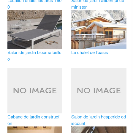
Location chalet les arcs 160
Salon de jardin allibert price
0
minister
Salon de jardin blooma bellc
Le chalet de l’oasis
o
Cabane de jardin constructi
Salon de jardin hesperide cd
on
iscount