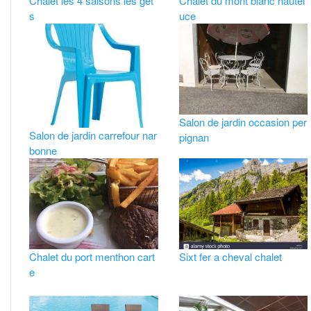
Chalet les 4 saisons les get
Chalet du mont blanc hautel
s
uce
Salon de jardin occasion per
Salon de jardin carrefour nar
pignan
bonne
Chalet du port menthon cart
Sixt fer a cheval chalet
e