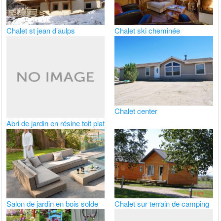
Chalet st jean d’aulps
Chalet ski cheminée
Chalet center
Abri de jardin en résine toit plat
Salon de jardin en bois solde
Chalet sur terrain de camping