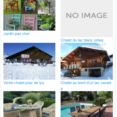
Jardin pas cher
Chalet du lac blanc orbey
Vente chalet praz de lys
Chalet au bord d’un lac canad
a