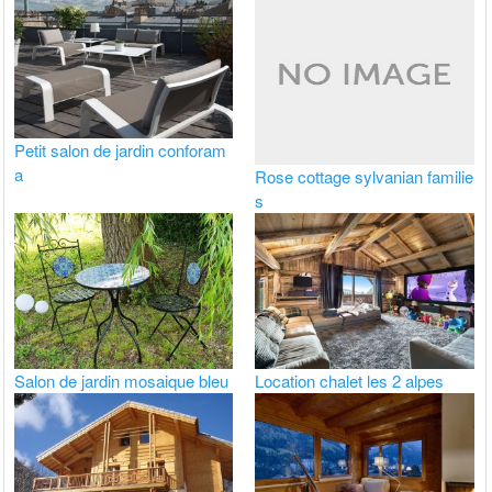
Petit salon de jardin conforam
a
Rose cottage sylvanian familie
s
Salon de jardin mosaique bleu
Location chalet les 2 alpes