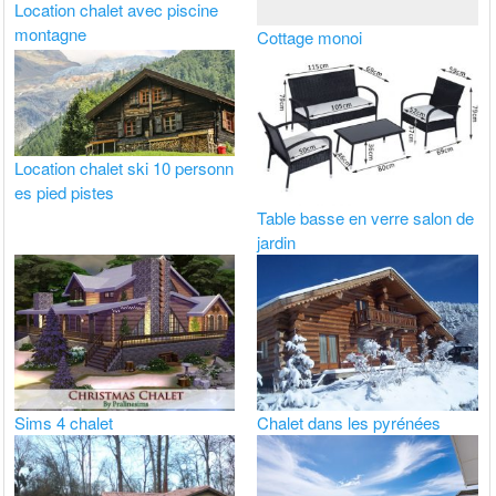
Location chalet avec piscine
montagne
Cottage monoi
Location chalet ski 10 personn
es pied pistes
Table basse en verre salon de
jardin
Sims 4 chalet
Chalet dans les pyrénées