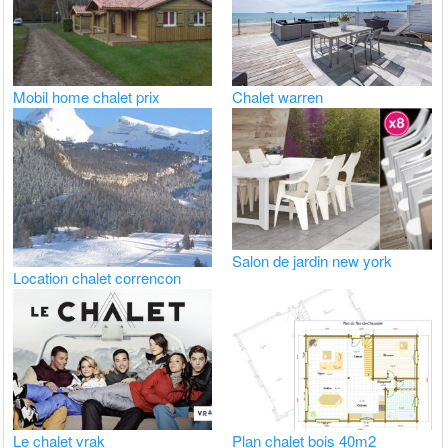
Mobil home chalet prix
Chalet warren
Salon de jardin new york
Location chalet correncon
Le chalet vrak
Plan chalet bois 40m2