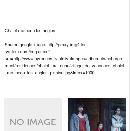
Chalet ma neou les angles
Source google image: http://proxy-img4.for-
system.com/img.aspx?
src=http://www.pyrenees.fr/InfoliveImages/adherents/heberge
ment/residences/chalet_ma_neou/village_de_vacances_chalet
_ma_neou_les_angles_piscine.jpg&lmax=1000