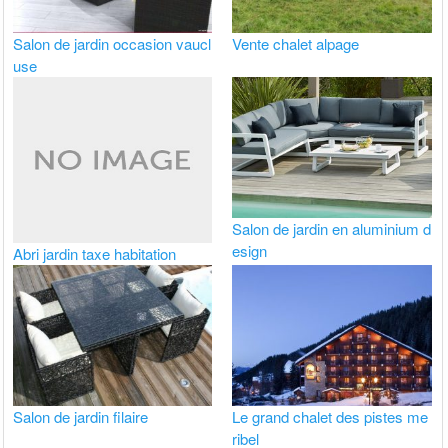
Salon de jardin occasion vaucl
Vente chalet alpage
use
Salon de jardin en aluminium d
esign
Abri jardin taxe habitation
Salon de jardin filaire
Le grand chalet des pistes me
ribel