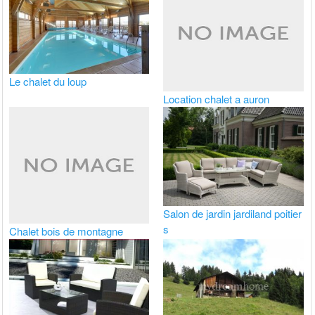
Le chalet du loup
Location chalet a auron
Salon de jardin jardiland poitier
s
Chalet bois de montagne