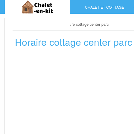
Skip
CHALET ET COTTAGE
to
content
Home
»
Chalet et cottage
»
Horaire cottage center parc
Horaire cottage center parc