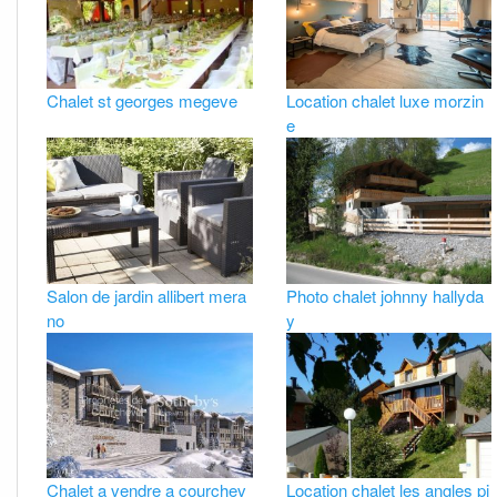
Chalet st georges megeve
Location chalet luxe morzin
e
Salon de jardin allibert mera
Photo chalet johnny hallyda
no
y
Chalet a vendre a courchev
Location chalet les angles pi