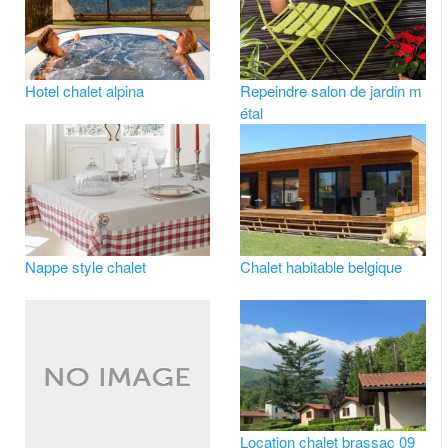
Hotel chalet alpina
Repeindre salon de jardin m
étal
Nappe style chalet
Chalet habitable belgique
Location chalet brassac 09