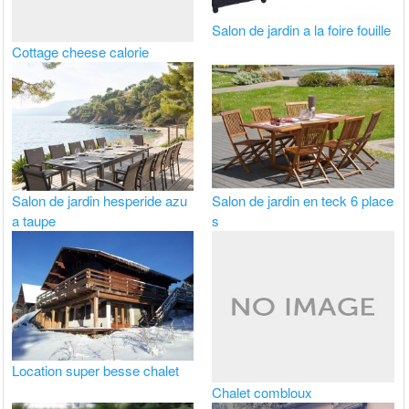
Salon de jardin a la foire fouille
Cottage cheese calorie
Salon de jardin hesperide azu
Salon de jardin en teck 6 place
a taupe
s
Location super besse chalet
Chalet combloux