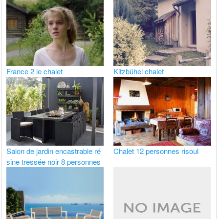
France 2 le chalet
Kitzbühel chalet
Salon de jardin encastrable ré
Chalet 12 personnes risoul
sine tressée noir 8 personnes