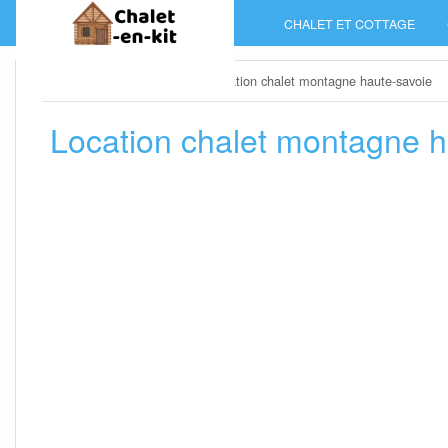
Skip
CHALET ET COTTAGE
to
content
Home
»
Chalet et cottage
»
Location chalet montagne haute-savoie
Location chalet montagne h