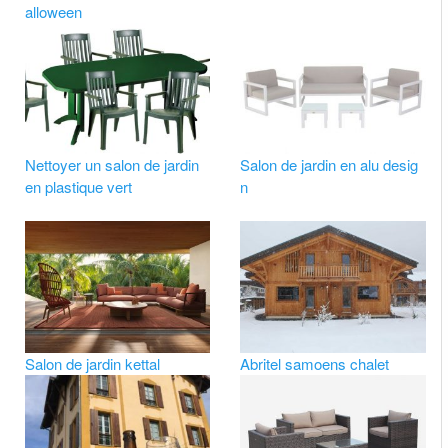
alloween
Nettoyer un salon de jardin
Salon de jardin en alu desig
en plastique vert
n
Salon de jardin kettal
Abritel samoens chalet