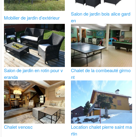
Salon de jardin bois alice gard
Mobilier de jardin d’extérieur
en
Salon de jardin en rotin pour v
Chalet de la combeauté girmo
eranda
nt
Chalet venosc
Location chalet pierre saint ma
rtin