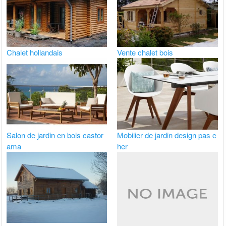
Chalet hollandais
Vente chalet bois
Salon de jardin en bois castor
Mobilier de jardin design pas c
ama
her