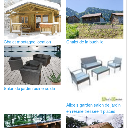
Chalet montagne location
Chalet de la buchille
Salon de jardin resine solde
Alice’s garden salon de jardin
en résine tressée 4 places