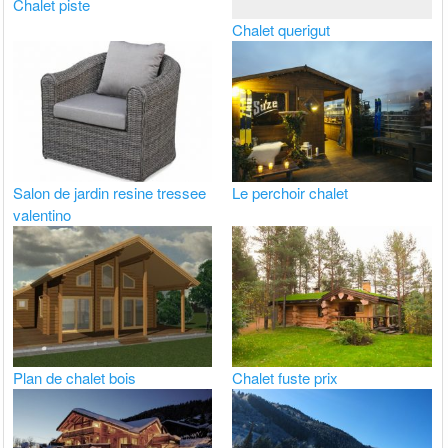
Chalet piste
Chalet querigut
Salon de jardin resine tressee
Le perchoir chalet
valentino
Plan de chalet bois
Chalet fuste prix