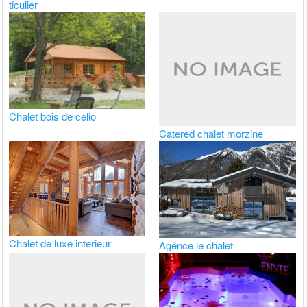
ticulier
Chalet bois de celio
Catered chalet morzine
Chalet de luxe interieur
Agence le chalet