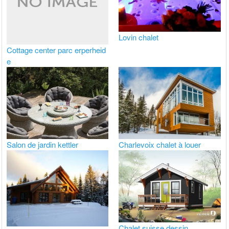
Lovin chalet
Cottage center parc erperheid
e
Salon de jardin kettler
Charlevoix chalet à louer
Chalet suisse dessin