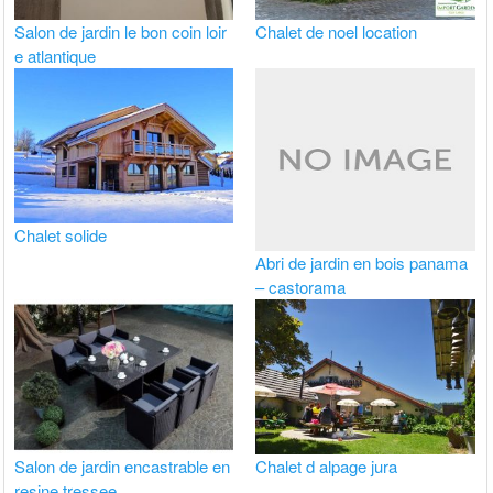
Salon de jardin le bon coin loir
Chalet de noel location
e atlantique
Chalet solide
Abri de jardin en bois panama
– castorama
Salon de jardin encastrable en
Chalet d alpage jura
resine tressee