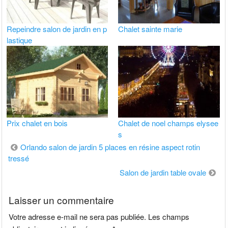
Repeindre salon de jardin en p
Chalet sainte marie
lastique
Prix chalet en bois
Chalet de noel champs elysee
s
Navigation
Orlando salon de jardin 5 places en résine aspect rotin
tressé
de
Salon de jardin table ovale
l’article
Laisser un commentaire
Votre adresse e-mail ne sera pas publiée.
Les champs