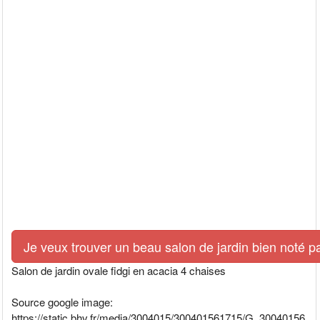
Je veux trouver un beau salon de jardin bien noté p
Salon de jardin ovale fidgi en acacia 4 chaises
Source google image:
https://static.bhv.fr/media/3004015/300401561715/G_30040156