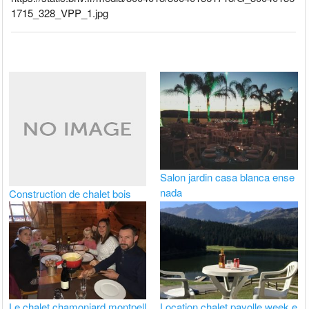
1715_328_VPP_1.jpg
Salon jardin casa blanca ense
nada
Construction de chalet bois
Le chalet chamoniard montpell
Location chalet payolle week e