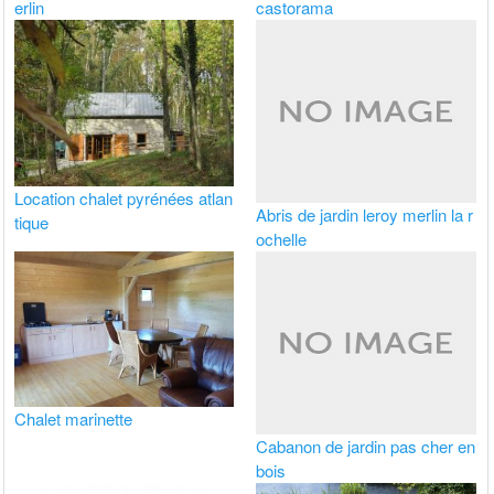
erlin
castorama
Location chalet pyrénées atlan
Abris de jardin leroy merlin la r
tique
ochelle
Chalet marinette
Cabanon de jardin pas cher en
bois