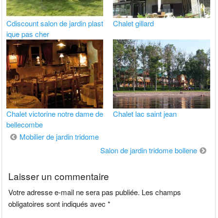
Cdiscount salon de jardin plast
Chalet gillard
ique pas cher
Chalet victorine notre dame de
Chalet lac saint jean
bellecombe
Navigation
Mobilier de jardin tridome
de
Salon de jardin tridome bollene
l’article
Laisser un commentaire
Votre adresse e-mail ne sera pas publiée.
Les champs
obligatoires sont indiqués avec
*