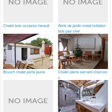
Chalet bois occasion herault
Abris de jardin metal imitation
bois pas cher
Brunch chalet porte jaune
Chalet pierre semard chamoni
x