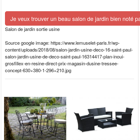
Je veux trouver un beau salon de jardin bien noté p
Salon de jardin sortie usine
Source google image: https://www.lemuselet-paris.fr/wp-
content/uploads/2018/08/salon-jardin-usine-deco-16-saint-paul-
salon-jardin-usine-de-deco-saint-paul-16314417-plan-inoui-
grosfillex-en-resine-direct-prix-magasin-dusine-tressee-
concept-630×380-1-296×210.jpg