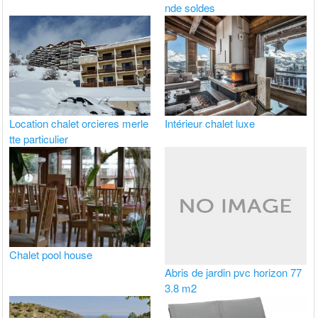
nde soldes
Location chalet orcieres merle
Intérieur chalet luxe
tte particulier
Chalet pool house
Abris de jardin pvc horizon 77
3.8 m2