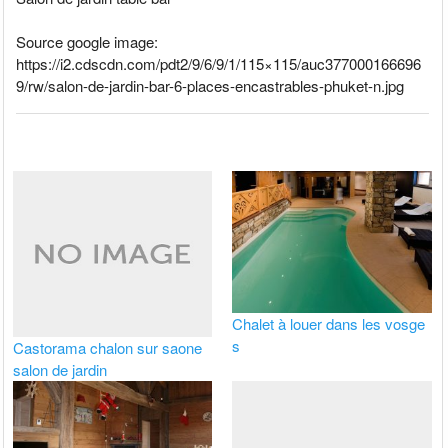
Source google image:
https://i2.cdscdn.com/pdt2/9/6/9/1/115×115/auc377000166696
9/rw/salon-de-jardin-bar-6-places-encastrables-phuket-n.jpg
Chalet à louer dans les vosge
s
Castorama chalon sur saone
salon de jardin