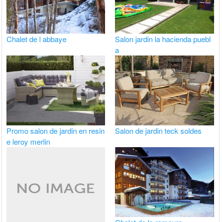
Chalet de l abbaye
Salon jardin la hacienda puebl
a
Promo salon de jardin en resin
Salon de jardin teck soldes
e leroy merlin