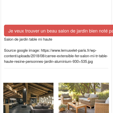
Je veux trouver un beau salon de jardin bien noté p
Salon de jardin table mi haute
Source google image: https://www.lemuselet-paris.fr/wp-
content/uploads/2018/08/carree-extensible-fer-salon-mi-tr-table-
haute-resine-personnes-jardin-aluminium-930×535.jpg