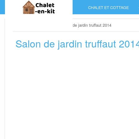
Skip
CHALET ET COTTAGE
to
content
Home
»
Salon de jardin
»
Salon de jardin truffaut 2014
Salon de jardin truffaut 201