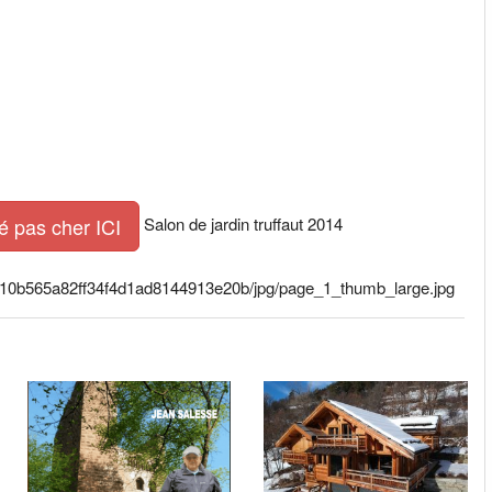
Salon de jardin truffaut 2014
é pas cher ICI
8210b565a82ff34f4d1ad8144913e20b/jpg/page_1_thumb_large.jpg