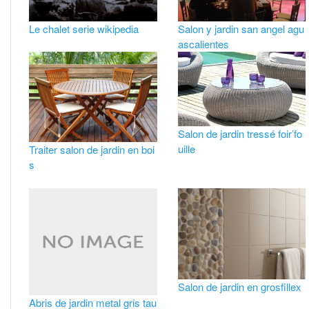
Le chalet serie wikipedia
Salon y jardin san angel agu
ascalientes
Salon de jardin tressé foir’fo
uille
Traiter salon de jardin en boi
s
Salon de jardin en grosfillex
Abris de jardin metal gris tau