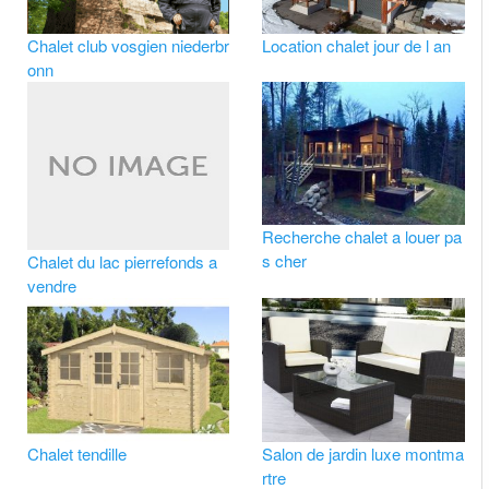
Chalet club vosgien niederbr
Location chalet jour de l an
onn
Recherche chalet a louer pa
s cher
Chalet du lac pierrefonds a
vendre
Chalet tendille
Salon de jardin luxe montma
rtre