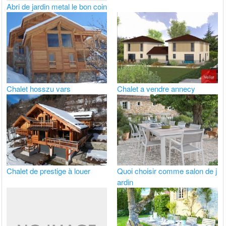
Abri de jardin metal le bon coin
Chalet hosszu vars
Chalet a vendre annecy
Chalet de prestige à louer
Quoi choisir comme salon de j
ardin