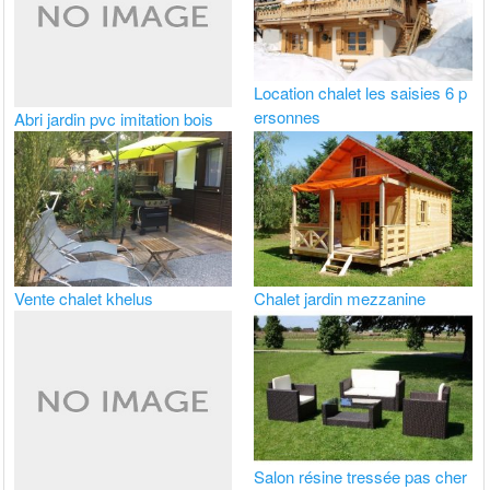
Location chalet les saisies 6 p
ersonnes
Abri jardin pvc imitation bois
Vente chalet khelus
Chalet jardin mezzanine
Salon résine tressée pas cher