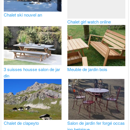
Chalet ski nouvel an
Chalet girl watch online
3 suisses housse salon de jar
Meuble de jardin bois
din
Chalet de clapeyto
Salon de jardin fer forgé occas
ion belgique