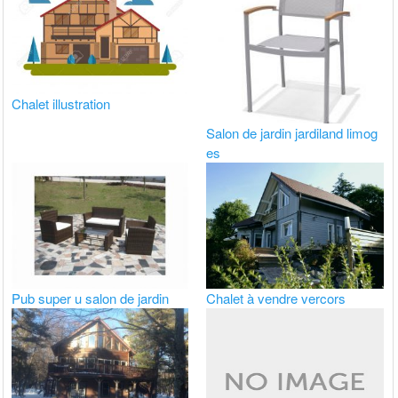
Chalet illustration
Salon de jardin jardiland limog
es
Pub super u salon de jardin
Chalet à vendre vercors