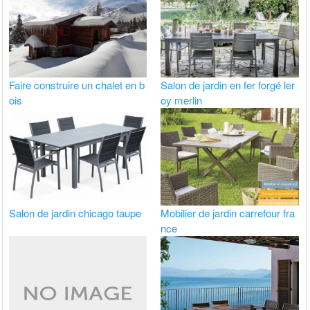
Faire construire un chalet en b
Salon de jardin en fer forgé ler
ois
oy merlin
Salon de jardin chicago taupe
Mobilier de jardin carrefour fra
nce